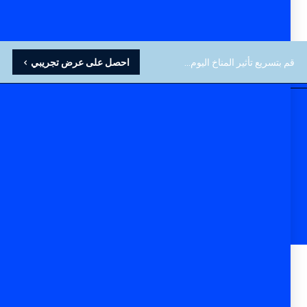
قم بتسريع تأثير المناخ اليوم...
احصل على عرض تجريبي >
Language
تعرف على منهجية
القياس لدينا
قم بتنزيل وقراءة دليل منهجية القياس المفصل الخاص
بنا.